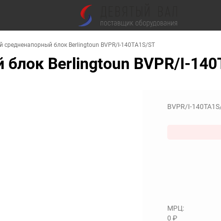
 средненапорный блок Berlingtoun BVPR/I-140TA1S/ST
блок Berlingtoun BVPR/I-14
BVPR/I-140TA1S
МРЦ:
0
₽