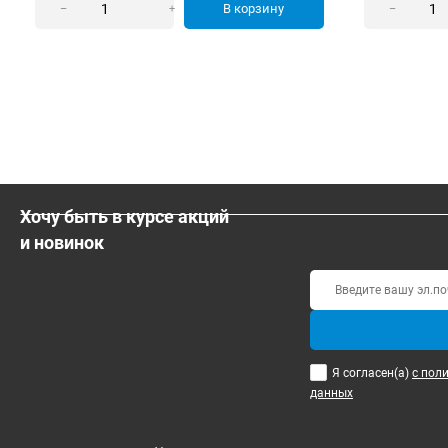
В корзину
–
+
–
Хочу быть в курсе акций
и новинок
Я согласен(a)
с пол
данных