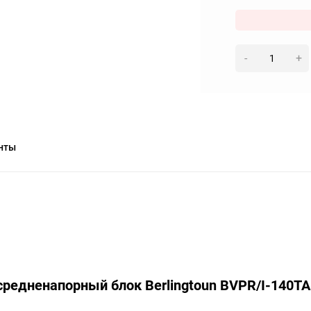
-
+
нты
редненапорный блок Berlingtoun BVPR/I-140TA