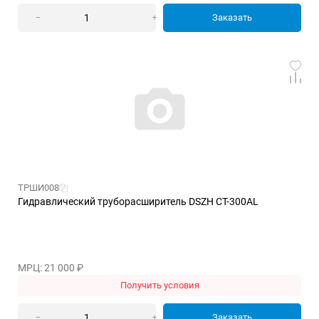
Заказать
–
+
ТРШИ008
Гидравлический труборасширитель DSZH СТ-300АL
МРЦ: 21 000
₽
Получить условия
Заказать
–
+