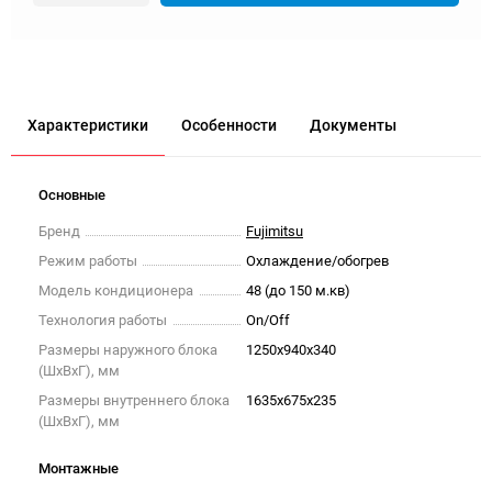
Характеристики
Особенности
Документы
Основные
Бренд
Fujimitsu
Режим работы
Охлаждение/обогрев
Модель кондиционера
48 (до 150 м.кв)
Технология работы
On/Off
Размеры наружного блока
1250x940x340
(ШxВxГ), мм
Размеры внутреннего блока
1635x675x235
(ШxВxГ), мм
Монтажные