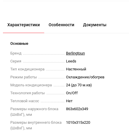
Характеристики
Особенности
Документы
Основные
Бренд
Berlingtoun
Серия
Leeds
Тип кондиционера
Настенный
Режим работы
Охлаждение/обогрев
Модель кондиционера
24 (до 70 м.кв)
Технология работы
On/Off
Тепловой насос
Нет
Размеры наружного блока
863x602x349
(ШxВxГ), мм
Размеры внутреннего блока
1010x315x220
(ШxВxГ), мм