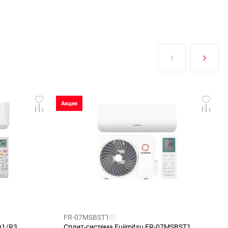
Акция
FR-07MSBST1
Q1/R3
Сплит-система Fujimitsu FR-07MSBST1