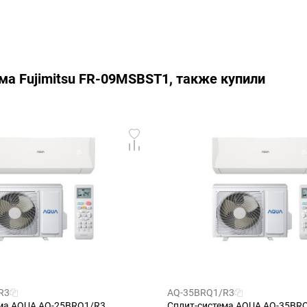
ма Fujimitsu FR-09MSBST1, также купили
R3
AQ-35BRQ1/R3
ма AQUA AQ-25BRQ1/R3
Сплит-система AQUA AQ-35BR