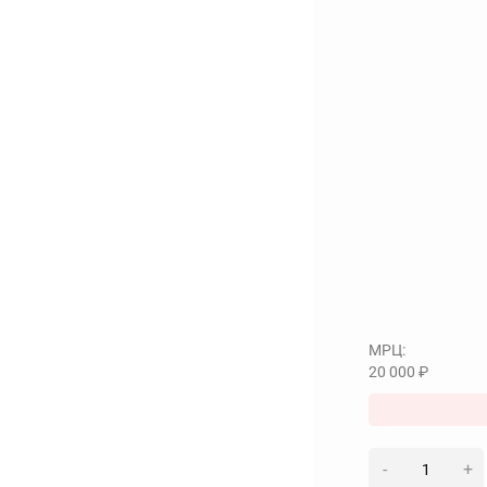
МРЦ:
20 000
₽
-
+