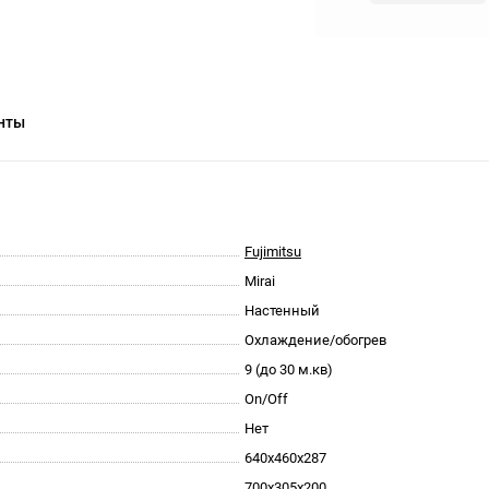
нты
Fujimitsu
Mirai
Настенный
Охлаждение/обогрев
9 (до 30 м.кв)
On/Off
Нет
640x460x287
700x305x200