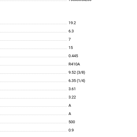
19.2
6.3
7
15
0.445
R410A
9.52 (3/8)
6.35 (1/4)
3.61
3.22
A
A
500
0.9