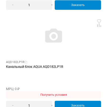
Заказать
–
+
AQD182LP1R
Канальный блок AQUA AQD182LP1R
МРЦ: 0
₽
Получить условия
Заказать
–
+