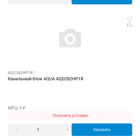
AQD282HP1R
Канальный блок AQUA AQD282HP1R
МРЦ: 0
₽
Получить условия
Заказать
–
+