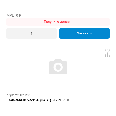
МРЦ: 0
₽
Получить условия
Заказать
–
+
AQD122HP1R
Канальный блок AQUA AQD122HP1R