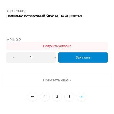
AQC382MD
Напольно-потолочный блок AQUA AQC382MD
МРЦ: 0
₽
Получить условия
Заказать
–
+
Показать ещё
1
2
3
4