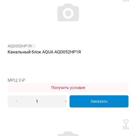
AQD052HP1R
Канальный блок AQUA AQD052HP1R
МРЦ: 0
₽
Получить условия
Заказать
–
+