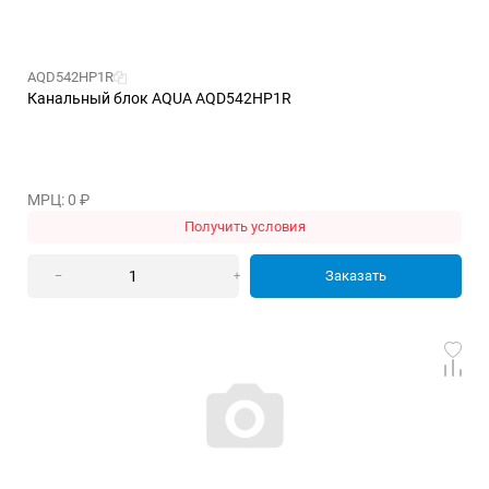
AQD542HP1R
Канальный блок AQUA AQD542HP1R
МРЦ: 0
₽
Получить условия
Заказать
–
+