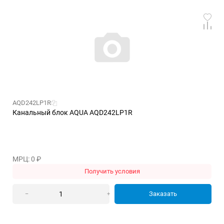
AQD242LP1R
Канальный блок AQUA AQD242LP1R
МРЦ: 0
₽
Получить условия
Заказать
–
+