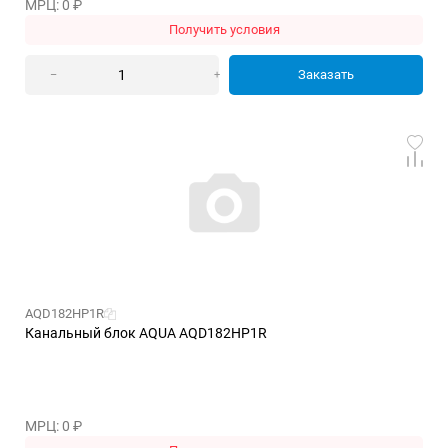
МРЦ: 0
₽
Получить условия
Заказать
–
+
AQD182HP1R
Канальный блок AQUA AQD182HP1R
МРЦ: 0
₽